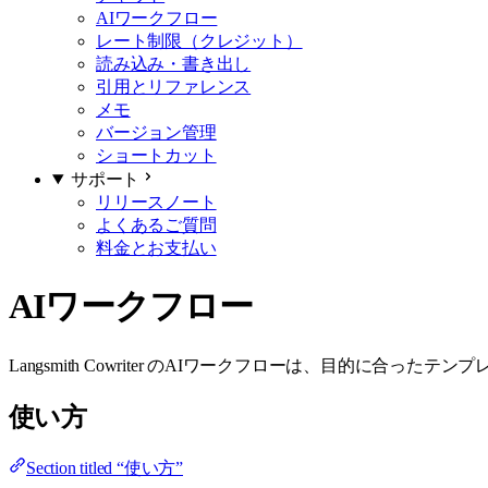
AIワークフロー
レート制限（クレジット）
読み込み・書き出し
引用とリファレンス
メモ
バージョン管理
ショートカット
サポート
リリースノート
よくあるご質問
料金とお支払い
AIワークフロー
Langsmith Cowriter のAIワークフローは、目的
使い方
Section titled “使い方”