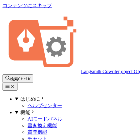
コンテンツにスキップ
Lang
smith
Cowriter
[object Ob
検索
Ctrl
K
はじめに
ヘルプセンター
機能
AIモードパネル
書き換え機能
質問機能
チャット